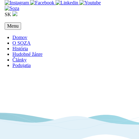
SK
Menu
Domov
O SOZA
História
Hudobné žánre
Články
Podujatia