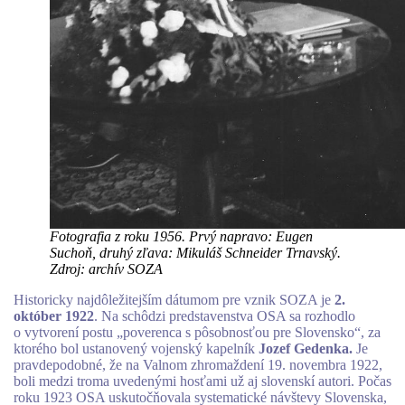
Fotografia z roku 1956. Prvý napravo: Eugen
Suchoň, druhý zľava: Mikuláš Schneider Trnavský.
Zdroj: archív SOZA
Historicky najdôležitejším dátumom pre vznik SOZA je
2.
október 1922
. Na schôdzi predstavenstva OSA sa rozhodlo
o vytvorení postu „poverenca s pôsobnosťou pre Slovensko“, za
ktorého bol ustanovený vojenský kapelník
Jozef Gedenka.
Je
pravdepodobné, že na Valnom zhromaždení 19. novembra 1922,
boli medzi troma uvedenými hosťami už aj slovenskí autori. Počas
roku 1923 OSA uskutočňovala systematické návštevy Slovenska,