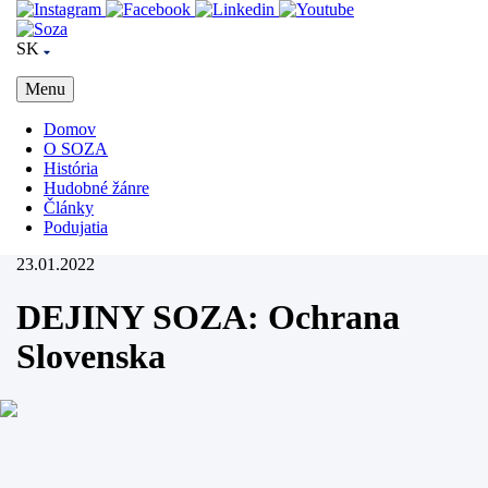
SK
Menu
Domov
O SOZA
História
Hudobné žánre
Články
Podujatia
23.01.2022
DEJINY SOZA: Ochrana
Slovenska