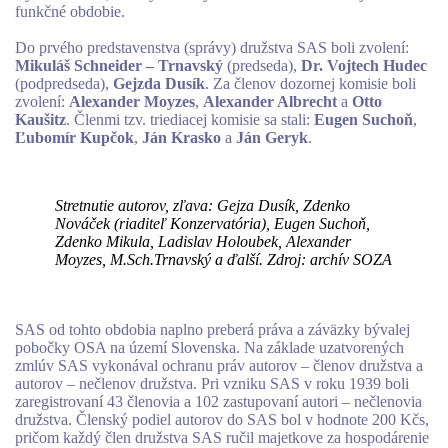
funkčné obdobie.
Do prvého predstavenstva (správy) družstva SAS boli zvolení:
Mikuláš Schneider – Trnavský
(predseda),
Dr. Vojtech Hudec
(podpredseda),
Gejzda Dusík
. Za členov dozornej komisie boli
zvolení:
Alexander Moyzes
,
Alexander Albrecht
a
Otto
Kaušitz
. Členmi tzv. triediacej komisie sa stali:
Eugen Suchoň
,
Ľubomír Kupčok
,
Ján Krasko
a
Ján Geryk
.
Stretnutie autorov, zľava: Gejza Dusík, Zdenko
Nováček (riaditeľ Konzervatória), Eugen Suchoň,
Zdenko Mikula, Ladislav Holoubek, Alexander
Moyzes, M.Sch.Trnavský a ďalší. Zdroj: archív SOZA
SAS od tohto obdobia naplno preberá práva a záväzky bývalej
pobočky OSA na území Slovenska. Na základe uzatvorených
zmlúv SAS vykonával ochranu práv autorov – členov družstva a
autorov – nečlenov družstva. Pri vzniku SAS v roku 1939 boli
zaregistrovaní 43 členovia a 102 zastupovaní autori – nečlenovia
družstva. Členský podiel autorov do SAS bol v hodnote 200 Kčs,
pričom každý člen družstva SAS ručil majetkove za hospodárenie