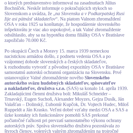
o ktorých predstavenstvo informoval na zasadnutiach Július
Bochníček. Neskôr informuje o pokračujúcich stykoch so
Slovenskom a uvádza, že „
na Slovensku a v Podkarpatskej Rusi
žije asi pätnásť skladateľov
“. Na piatom Valnom zhromaždení
OSA v roku 1925 sa konštatuje, že hospodárenie slovenského
inšpektorátu je viac ako uspokojivé, a tak Valné zhromaždenie
odsúhlasilo, aby sa na hypotéku domu filiálky OSA v Bratislave
zapožičalo 70.000 Kč.
Po okupácii Čiech a Moravy 15. marca 1939 nemeckou
nacistickou armádou došlo, z podnetu vedenia OSA a po
vzájomnej dohode slovenských a českých skladateľov,
k rozhodnutiu vytvoriť z pôvodnej expozitúry OSA v Bratislave
samostatnú autorskú ochrannú organizáciu na Slovensku. Prvé
ustanovujúce Valné zhromaždenie nového
Slovenského
autorského sväzu hudobných skladateľov, spisovateľov
a nakladateľov, družstva s.r.o.
(SAS) sa konalo 14. apríla 1939.
Zakladajúcimi členmi družstva boli: Mikuláš Schneider –
Trnavský, Eugen Suchoň, Alexander Moyzes, Gejza Dusík, Ján
Valašťan – Dolinský, Ľubomír Kupčok, Dr. Vojtech Hudec, Miloš
Ruppeldt a Ján Krasko. Veľmi dobré vzťahy medzi OSA a SAS a
úzke kontakty ich funkcionárov pomohli SAS prekonať
počiatočné ťažkosti pri prevzatí samostatného výkonu ochrany
autorských práv. Správa slovenského družstva pozostávala zo
štyroch členov, volených valným zhromaždením na trojročné