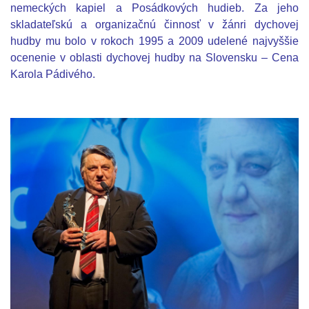
nemeckých kapiel a Posádkových hudieb. Za jeho
skladateľskú a organizačnú činnosť v žánri dychovej
hudby mu bolo v rokoch 1995 a 2009 udelené najvyššie
ocenenie v oblasti dychovej hudby na Slovensku – Cena
Karola Pádivého.