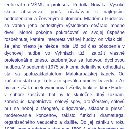
tentokrát na VŠMU u profesora Rudolfa Nováka. Vysokú
školu absolvoval, podľa očakávaní s najlepšími
hodnoteniami a červeným diplomom. Mladému Hudecovi
sa vďaka jeho perfektným výsledkom otváralo mnoho
dverí. Mohol pokojne pokračovať vo svojej úspešne
rozbehnutej kariére interpreta vážnej hudby, on však cítil,
že jeho miesto je niekde inde. Už od čias pôsobenia v
dychovej hudbe vo Vyhniach túžil založiť vlastné
profesionálne teleso, zaoberajúce sa ľudovou dychovou
hudbou. V septembri 1975 sa k tomu definitívne odhodlal a
stal sa spoluzakladateľom
Malokarpatskej kapely. Od
začiatku stál na jej čele ako spevák a umelecký vedúci. Ak
by sme však chceli vymenovať všetky funkcie, ktoré Hudec
v súbore zastával, bol by to skutočne dlhý zoznam,
zahŕňajúci kapelníctvo, sólový spev, aranžérstvo, sólovú
hru na hoboj a tárogató, dirigovanie, skladanie piesní,
moderovanie koncertov, takisto funkciu dramaturga,
organizačného vedúceho a ďalšie. Do jej zániku v roku