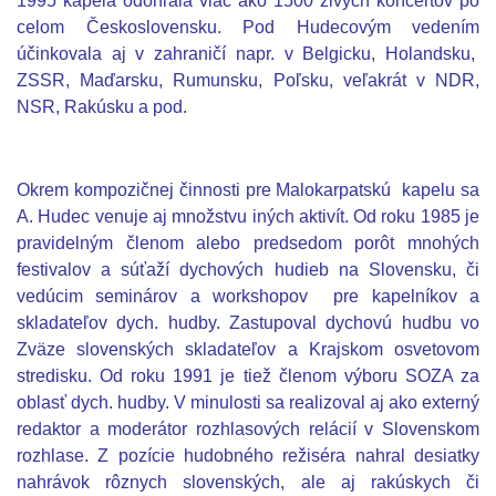
1995 kapela odohrala viac ako 1500 živých koncertov po
celom Československu. Pod Hudecovým vedením
účinkovala aj v zahraničí
napr. v Belgicku, Holandsku,
ZSSR, Maďarsku, Rumunsku, Poľsku, veľakrát v NDR,
NSR, Rakúsku a pod.
Okrem kompozičnej činnosti pre Malokarpatskú
kapelu sa
A. Hudec venuje aj množstvu iných aktivít. Od roku 1985 je
pravidelným členom alebo predsedom porôt mnohých
festivalov a súťaží dychových hudieb na Slovensku, či
vedúcim seminárov a workshopov
pre kapelníkov a
skladateľov dych. hudby. Zastupoval dychovú hudbu vo
Zväze slovenských skladateľov a Krajskom osvetovom
stredisku. Od roku 1991 je tiež členom výboru SOZA za
oblasť dych. hudby. V minulosti sa realizoval aj ako externý
redaktor a moderátor rozhlasových relácií v Slovenskom
rozhlase. Z pozície hudobného režiséra nahral desiatky
nahrávok rôznych slovenských, ale aj rakúskych či